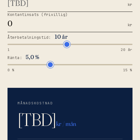
kr
Kontantinsats (frivillig)
kr
10 år
Återbetalningstid:
1
20 år
5,0 %
Ränta:
0 %
15 %
MÅNADSKOSTNAD
[TBD]
kr / mån