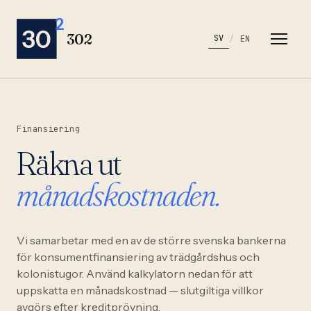
2
30
302
SV
/
EN
Finansiering
Räkna ut
månadskostnaden.
Vi samarbetar med en av de större svenska bankerna
för konsumentfinansiering av trädgårdshus och
kolonistugor. Använd kalkylatorn nedan för att
uppskatta en månadskostnad — slutgiltiga villkor
avgörs efter kreditprövning.