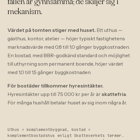
fallen är gynnsamma; de skiljer sig i
mekanism.
Värdet på tomten stiger med huset.
Ett uthus —
gästhus, kontor, atelier — höjer typiskt fastighetens
marknadsvärde med 0,8 till 1,0 gånger byggkostnaden.
En bostad, med BBR-godkänd standard och möjlighet
till uthyrning som permanent boende, höjer värdet
med 1,0 till 1,5 gånger byggkostnaden.
För bostäder tillkommer hyresintäkter.
Hyresintäkter upp till 75 000 kr per år är
skattefria
.
För många hushåll betalar huset av sig inom några år.
Uthus = komplementbyggnad, bostad =
komplementbostadshus enligt Skatteverkets termer.