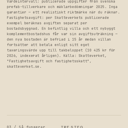
Värdeintervall: publicerade uppgifter från svenska
prefab-tillverkare och mäklarbedömningar 2025. Inga
garantier — ett realistiskt riktmärke när du räknar.
Fastighetsavgift: per Skatteverkets publicerade
exempel beräknas avgiften separat per
bostadsbyggnad. En befintlig villa och ett nybyggt
komplementbostadshus får var sin avgiftsuträkning —
den nya bostaden är befriad i 15 år medan villan
fortsätter att betala enligt sitt eget
taxeringsvärde upp till takbeloppet (10 425 kr för
2026, indexerat årligen). Källa: Skatteverket,
"Fastighetsavgift och fastighetsskatt",
skatteverket.se.
03 /
Så fungerar
TRE STEG