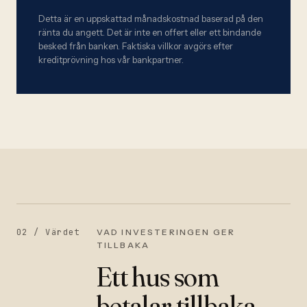
Detta är en uppskattad månadskostnad baserad på den
ränta du angett. Det är inte en offert eller ett bindande
besked från banken. Faktiska villkor avgörs efter
kreditprövning hos vår bankpartner.
02 /
Värdet
VAD INVESTERINGEN GER
TILLBAKA
Ett hus som
betalar tillbaka.