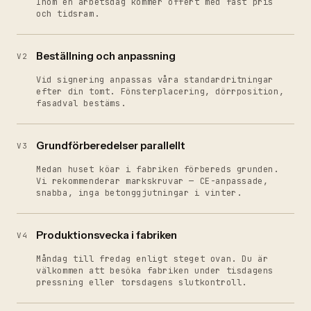
Inom en arbetsdag kommer offert med fast pris
och tidsram.
Beställning och anpassning
V2
Vid signering anpassas våra standardritningar
efter din tomt. Fönsterplacering, dörrposition,
fasadval bestäms.
Grundförberedelser parallellt
V3
Medan huset köar i fabriken förbereds grunden.
Vi rekommenderar markskruvar — CE-anpassade,
snabba, inga betonggjutningar i vinter.
Produktionsvecka i fabriken
V4
Måndag till fredag enligt steget ovan. Du är
välkommen att besöka fabriken under tisdagens
pressning eller torsdagens slutkontroll.