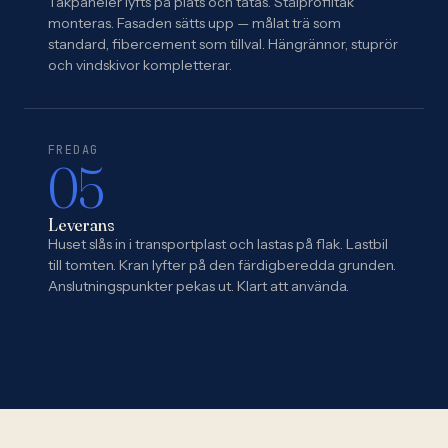
Takpaneler lyfts på plats och tätas. Stålprofiltak
monteras. Fasaden sätts upp — målat trä som
standard, fibercement som tillval. Hängrännor, stuprör
och vindskivor kompletterar.
FREDAG
05
Leverans
Huset slås in i transportplast och lastas på flak. Lastbil
till tomten. Kran lyfter på den färdigberedda grunden.
Anslutningspunkter pekas ut. Klart att använda.