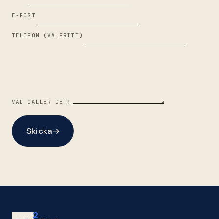
E-POST
TELEFON (VALFRITT)
VAD GÄLLER DET?
Skicka
→
2