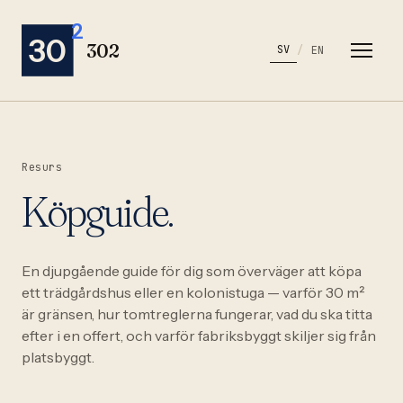
2
30
302
SV
/
EN
Resurs
Köpguide.
En djupgående guide för dig som överväger att köpa
ett trädgårdshus eller en kolonistuga — varför 30 m²
är gränsen, hur tomtreglerna fungerar, vad du ska titta
efter i en offert, och varför fabriksbyggt skiljer sig från
platsbyggt.