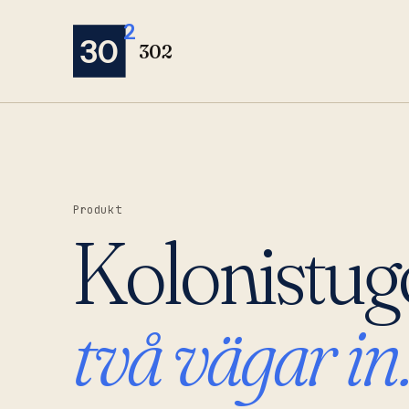
2
30
302
Produkt
Kolonistug
två vägar in