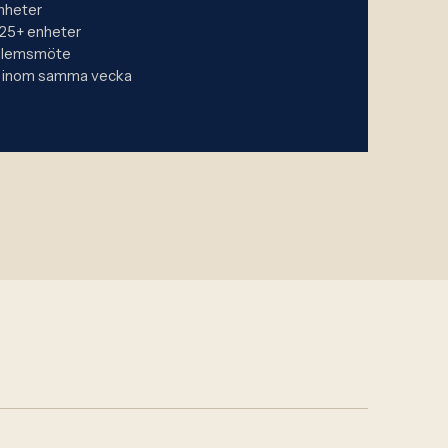
enheter
 25+ enheter
edlemsmöte
 inom samma vecka