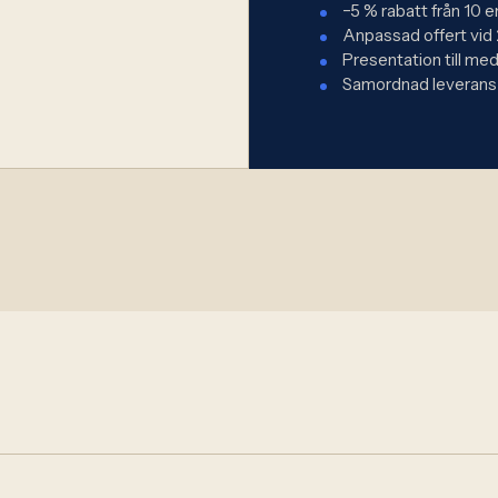
−5 % rabatt från 10 
Anpassad offert vid
Presentation till m
Samordnad leverans