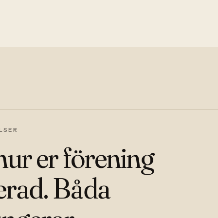
LSER
 hur er förening
erad. Båda