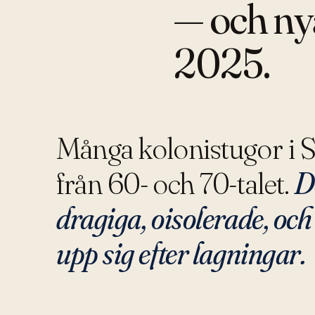
— och nya
2025.
Många kolonistugor i S
från 60- och 70-talet.
D
dragiga, oisolerade, och 
upp sig efter lagningar.