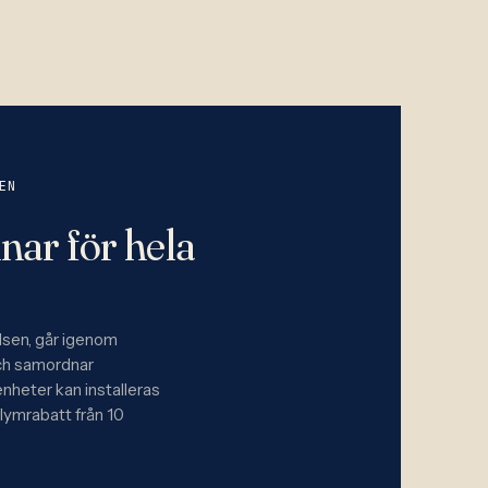
EN
nar för hela
elsen, går igenom
och samordnar
enheter kan installeras
ymrabatt från 10