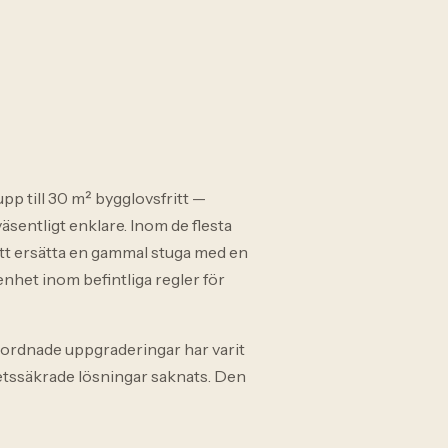
p till 30 m² bygglovsfritt —
äsentligt enklare. Inom de flesta
att ersätta en gammal stuga med en
enhet inom befintliga regler för
ordnade uppgraderingar har varit
tetssäkrade lösningar saknats. Den