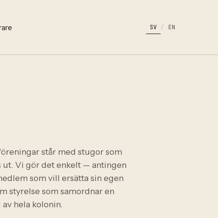
rare
SV
/
EN
föreningar står med stugor som
 ut. Vi gör det enkelt — antingen
edlem som vill ersätta sin egen
som styrelse som samordnar en
av hela kolonin.