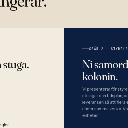
ngerar.
SPÅR 2 · STYRELS
 stuga.
Ni samord
kolonin.
Vi presenterar för styr
ritningar och tidsplan, 
leveransen så att flera 
under samma vecka. Vol
enheter.
egler