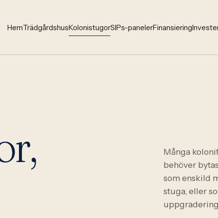
Hem
Trädgårdshus
Kolonistugor
SIPs-paneler
Finansiering
Investe
or,
Många koloni
behöver bytas
.
som enskild m
stuga, eller 
uppgradering 