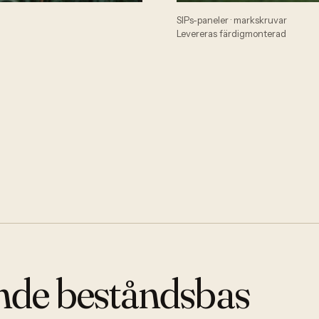
SIPs-paneler · markskruvar
Levereras färdigmonterad
nde beståndsbas